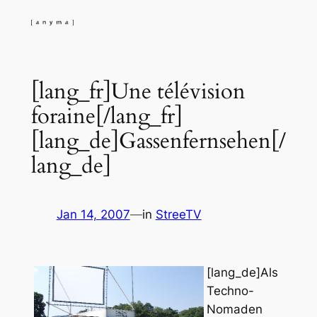
Skip
to
content
[lang_fr]Une télévision
foraine[/lang_fr]
[lang_de]Gassenfernsehen[/
lang_de]
Jan 14, 2007
—
in
StreeTV
[lang_de]Als
Techno-
Nomaden