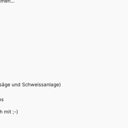
ehmen…
issäge und Schweissanlage)
ms
h mit ;-)