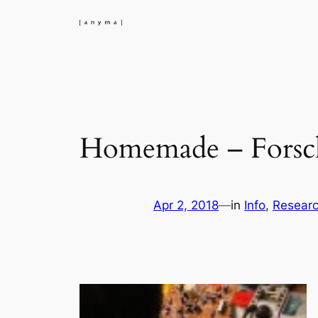
Skip
to
content
Homemade – Forsc
Apr 2, 2018
—
in
Info
, 
Resear