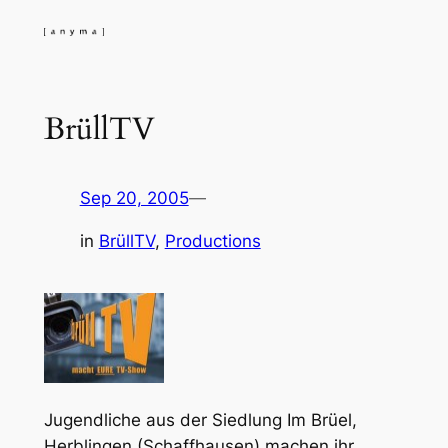
Skip
to
content
BrüllTV
Sep 20, 2005
—
in
BrüllTV
, 
Productions
Jugendliche aus der Siedlung Im Brüel,
Herblingen (Schaffhausen) machen ihr