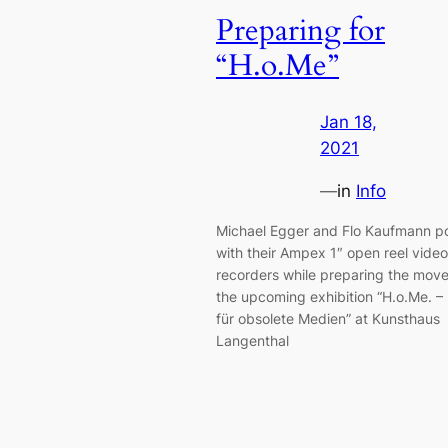
Preparing for
“H.o.Me”
Jan 18,
2021
—
in
Info
Michael Egger and Flo Kaufmann p
with their Ampex 1″ open reel video
recorders while preparing the move
the upcoming exhibition “H.o.Me. –
für obsolete Medien” at Kunsthaus
Langenthal