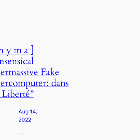
 n y m a ]
sensical
ermassive Fake
ercomputer: dans
 Liberté”
Aug 14,
2022
—