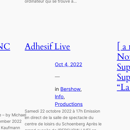
ordinateur qui se trouve à…
NC
Adhesif Live
[ a
Non
Sup
Oct 4, 2022
Sup
—
“La
in
Bershow
, 
Info
, 
Productions
Samedi 22 octobre 2022 à 17h Emission
– by Michael
en direct de la salle de spectacle du
zember 2022
centre de loisirs du Schoenberg Après le
o Kaufmann