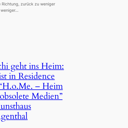
e Richtung, zurück zu weniger
, weniger…
hi geht ins Heim:
ist in Residence
“H.o.Me. – Heim
 obsolete Medien”
unsthaus
genthal