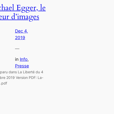
hael Egger, le
eur d’images
Dec 4,
2019
—
in
Info
, 
Presse
e paru dans La Liberté du 4
re 2019 Version PDF: La-
e.pdf