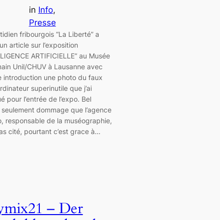
in
Info
, 
Presse
idien fribourgois “La Liberté” a
un article sur l’exposition
LIGENCE ARTIFICIELLE” au Musée
main Unil/CHUV à Lausanne avec
introduction une photo du faux
dinateur superinutile que j’ai
é pour l’entrée de l’expo. Bel
e, seulement dommage que l’agence
, responsable de la muséographie,
as cité, pourtant c’est grace à…
ymix21 – Der