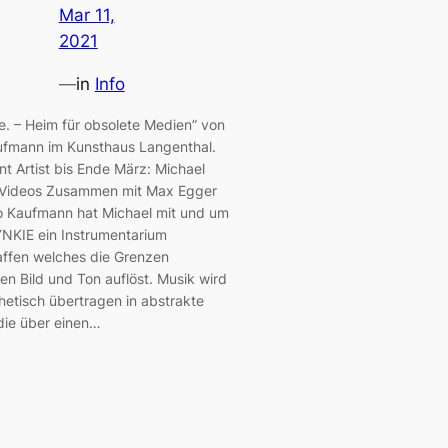
Mar 11,
2021
—
in
Info
e. – Heim für obsolete Medien” von
ufmann im Kunsthaus Langenthal.
nt Artist bis Ende März: Michael
Videos Zusammen mit Max Egger
o Kaufmann hat Michael mit und um
NKIE ein Instrumentarium
ffen welches die Grenzen
en Bild und Ton auflöst. Musik wird
hetisch übertragen in abstrakte
 die über einen…