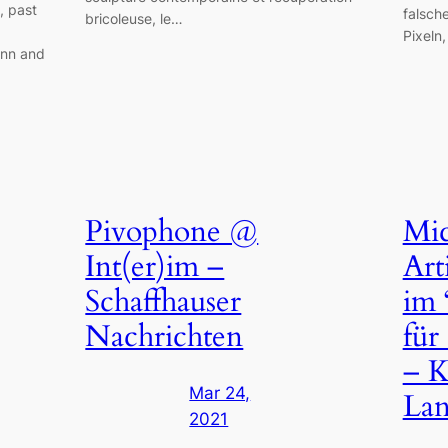
, past
falsch
bricoleuse, le…
Pixeln
ann and
Pivophone @
Mic
Int(er)im –
Art
Schaffhauser
im 
Nachrichten
für
– K
Mar 24,
Lan
2021