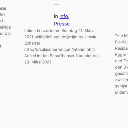
–
—
nkie
 50
in
Info
, 
kt
Presse
einige
Intime Konzerte am Sonntag 21. März
ür die
“H.o.M
2021 anlässlich von Int(er)im by Ursula
Flo Ka
Scherrer
r
Reside
http://ursulascherrer.com/interim.html
Egger 
Artikel in den Schaffhauser Nachrichten,
und Fl
23. März 2021
den SY
gescha
zwisch
synäst
Bilder