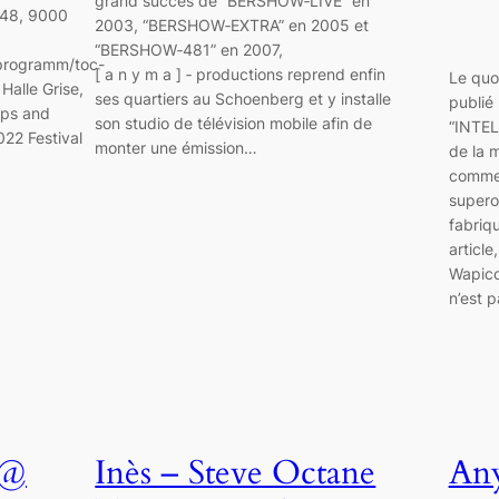
grand succès de “BERSHOW‑LIVE” en
 48, 9000
2003, “BERSHOW‑EXTRA” en 2005 et
“BERSHOW‑481” en 2007,
programm/toc-
[ a n y m a ] ‑ productions reprend enfin
Le quot
Halle Grise,
ses quartiers au Schoenberg et y installe
publié 
ops and
son studio de télévision mobile afin de
“INTEL
22 Festival
monter une émission…
de la 
comme 
superor
fabriqu
articl
Wapico
n’est p
 @
Inès – Steve Octane
An