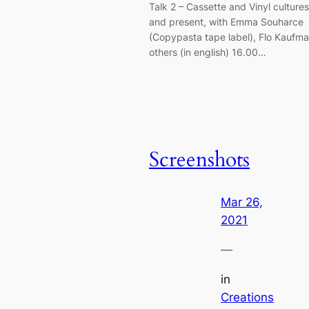
Talk 2 – Cassette and Vinyl cultures
and present, with Emma Souharce
(Copypasta tape label), Flo Kaufm
others (in english) 16.00…
Screenshots
Mar 26,
2021
—
in
Creations