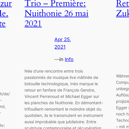
 zur
Trio – Première:
Ret
Me.
Nuithonie 26 mai
Zuk
te
2021
Apr 25,
2021
—
in
Info
Née d’une rencontre entre trois
Währen
passionnés de musique live mâtinée de
Comput
bidouille technologique, Inès marque le
unbegr
retour en fanfare de François Gendre,
h/de/
Auflös
Vincent Perrenoud et Michael Egger sur
-
projiz
les planches de Nuithonie. En démontant-
nd,
Egger 
trifouillant-remontant le moindre objet du
–
noch h
quotidien, ils le transmutent en instrument
Techno
aussi improbable que jubilatoire. Entre
hr:
– mit 
sculpture contemporaine et récupération