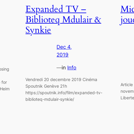
Expanded TV –
Mic
Biblioteq Mdulair &
jou
Synkie
Dec 4,
2019
—
in
Info
osing
Vendredi 20 decembre 2019 Cinéma
 for
Articl
Spoutnik Genève 21h
 Heim
novemb
https://spoutnik.info/film/expanded-tv-
Libert
biblioteq-mdulair-synkie/