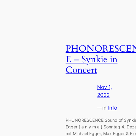
PHONORESCE
E – Synkie in
Concert
Nov 1,
2022
—
in
Info
PHONORESCENCE Sound of Synkie 
Egger [ a n y m a ] Sonntag 4. De
mit Michael Egger, Max Egger & Fl