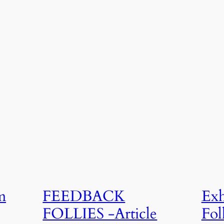
m
FEEDBACK
Exh
FOLLIES -Article
Fol