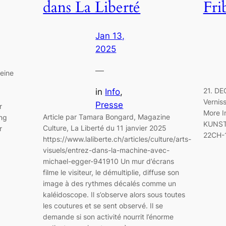
dans La Liberté
Fri
Jan 13,
2025
—
eine
21. DE
in
Info
, 
Vernis
Presse
r
More In
Article par Tamara Bongard, Magazine
ng
KUNST
Culture, La Liberté du 11 janvier 2025
r
22CH-
https://www.laliberte.ch/articles/culture/arts-
visuels/entrez-dans-la-machine-avec-
michael-egger-941910 Un mur d’écrans
filme le visiteur, le démultiplie, diffuse son
image à des rythmes décalés comme un
kaléidoscope. Il s’observe alors sous toutes
les coutures et se sent observé. Il se
demande si son activité nourrit l’énorme