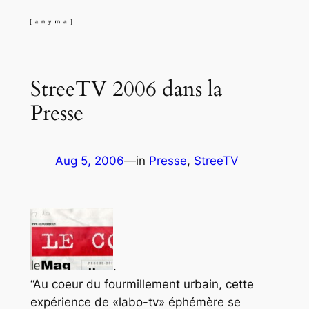
Skip
to
content
StreeTV 2006 dans la
Presse
Aug 5, 2006
—
in
Presse
, 
StreeTV
.
“Au coeur du fourmillement urbain, cette
expérience de «labo-tv» éphémère se