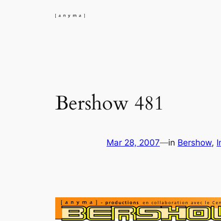
Skip
to
content
Bershow 481
Mar 28, 2007
—
in
Bershow
, 
I