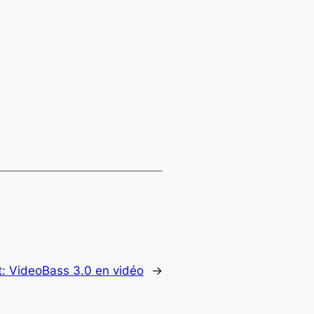
t:
VideoBass 3.0 en vidéo
→