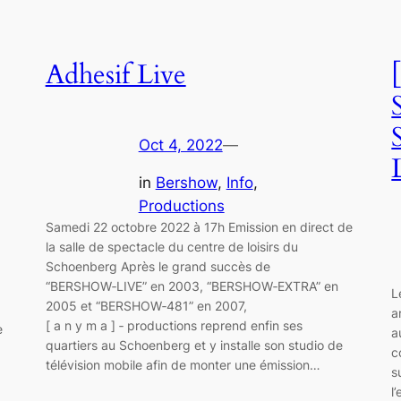
Adhesif Live
Oct 4, 2022
—
in
Bershow
, 
Info
, 
Productions
Samedi 22 octobre 2022 à 17h Emission en direct de
la salle de spectacle du centre de loisirs du
Schoenberg Après le grand succès de
“BERSHOW‑LIVE” en 2003, “BERSHOW‑EXTRA” en
L
2005 et “BERSHOW‑481” en 2007,
a
[ a n y m a ] ‑ productions reprend enfin ses
e
a
quartiers au Schoenberg et y installe son studio de
c
télévision mobile afin de monter une émission…
s
l