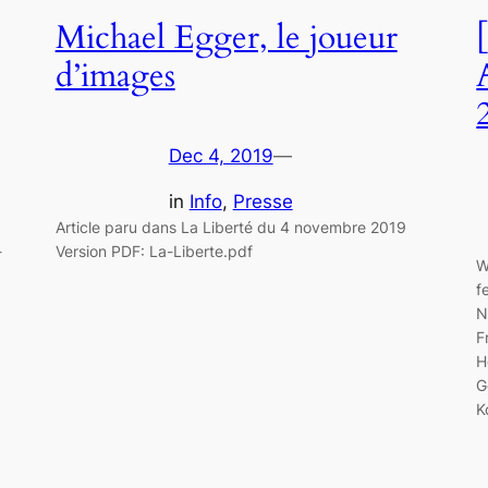
Michael Egger, le joueur
d’images
Dec 4, 2019
—
in
Info
, 
Presse
Article paru dans La Liberté du 4 novembre 2019
-
Version PDF: La-Liberte.pdf
W
f
N
F
H
G
K