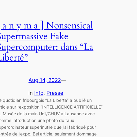
[ a n y m a ] Nonsensical
Supermassive Fake
Supercomputer: dans “La
Liberté”
Aug 14, 2022
—
in
Info
, 
Presse
e quotidien fribourgois “La Liberté” a publié un
rticle sur l’exposition “INTELLIGENCE ARTIFICIELLE”
u Musée de la main Unil/CHUV à Lausanne avec
omme introduction une photo du faux
uperordinateur superinutile que j’ai fabriqué pour
’entrée de l’expo. Bel article, seulement dommage