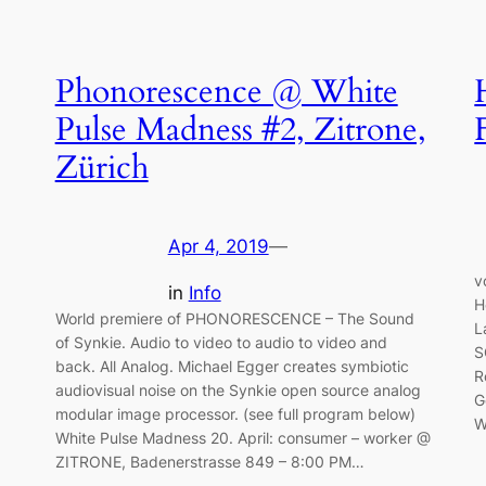
Phonorescence @ White
Pulse Madness #2, Zitrone,
Zürich
Apr 4, 2019
—
v
in
Info
H
World premiere of PHONORESCENCE – The Sound
L
of Synkie. Audio to video to audio to video and
S
back. All Analog. Michael Egger creates symbiotic
R
audiovisual noise on the Synkie open source analog
G
modular image processor. (see full program below)
W
White Pulse Madness 20. April: consumer – worker @
ZITRONE, Badenerstrasse 849 – 8:00 PM…