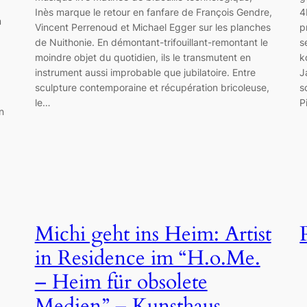
Inès marque le retour en fanfare de François Gendre,
4
m
Vincent Perrenoud et Michael Egger sur les planches
p
de Nuithonie. En démontant-trifouillant-remontant le
s
moindre objet du quotidien, ils le transmutent en
k
instrument aussi improbable que jubilatoire. Entre
J
sculpture contemporaine et récupération bricoleuse,
s
le…
P
n
Michi geht ins Heim: Artist
in Residence im “H.o.Me.
– Heim für obsolete
Medien” – Kunsthaus