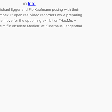
in
Info
ichael Egger and Flo Kaufmann posing with their
mpex 1″ open reel video recorders while preparing
he move for the upcoming exhibition “H.o.Me. –
eim für obsolete Medien” at Kunsthaus Langenthal