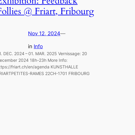
Exhibition: Feedback
Follies @ Friart, Fribourg
Nov 12, 2024
—
in
Info
1. DEC. 2024 – 01. MAR. 2025 Vernissage: 20
ecember 2024 18h-23h More Info:
ttps://friart.ch/en/agenda KUNSTHALLE
RIARTPETITES-RAMES 22CH-1701 FRIBOURG