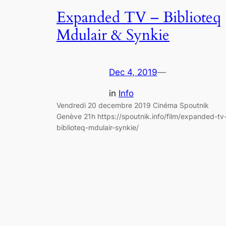
Expanded TV – Biblioteq
Mdulair & Synkie
Dec 4, 2019
—
in
Info
Vendredi 20 decembre 2019 Cinéma Spoutnik
Genève 21h https://spoutnik.info/film/expanded-tv
biblioteq-mdulair-synkie/