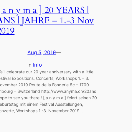
[ a n y m a ] 20 YEARS |
ANS | JAHRE – 1.-3 Nov
2019
Aug 5, 2019
—
in
Info
e’ll celebrate our 20 year anniversary with a little
estival Expositions, Concerts, Workshops 1. – 3.
ovember 2019 Route de la Fonderie 8c – 1700
ribourg – Switzerland http://www.anyma.ch/20ans
ope to see you there ! [ a n y m a ] feiert seinen 20.
eburtstag mit einem Festival Ausstellungen,
onzerte, Workshops 1.-3. November 2019…