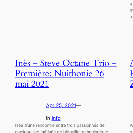
q
m
à
Inès – Steve Octane Trio –
Première: Nuithonie 26
mai 2021
Apr 25, 2021
—
in
Info
Née d’une rencontre entre trois passionnés de
W
musique live mâtinée de bidouille technologique,
g