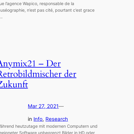
ue l’agence Wapico, responsable de la
uséographie, n’est pas cité, pourtant c’est grace
…
Anymix21 – Der
Retrobildmischer der
Zukunft
Mar 27, 2021
—
in
Info
, 
Research
ährend heutzutage mit modernen Computern und
eeigneter Software unbegrenzt Bilder in HD oder