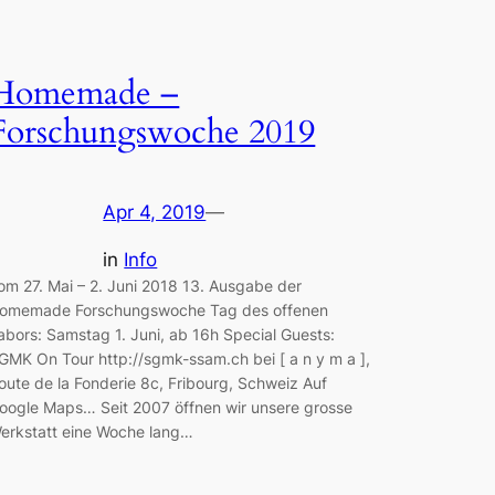
Homemade –
Forschungswoche 2019
Apr 4, 2019
—
in
Info
om 27. Mai – 2. Juni 2018 13. Ausgabe der
omemade Forschungswoche Tag des offenen
abors: Samstag 1. Juni, ab 16h Special Guests:
GMK On Tour http://sgmk-ssam.ch bei [ a n y m a ],
oute de la Fonderie 8c, Fribourg, Schweiz Auf
oogle Maps… Seit 2007 öffnen wir unsere grosse
erkstatt eine Woche lang…