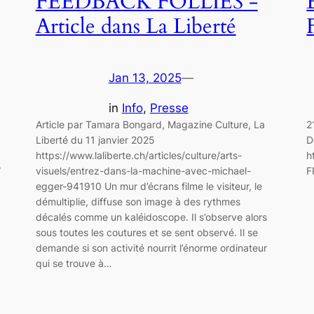
FEEDBACK FOLLIES -
Article dans La Liberté
Jan 13, 2025
—
in
Info
, 
Presse
Article par Tamara Bongard, Magazine Culture, La
2
Liberté du 11 janvier 2025
D
https://www.laliberte.ch/articles/culture/arts-
h
”
visuels/entrez-dans-la-machine-avec-michael-
F
egger-941910 Un mur d’écrans filme le visiteur, le
démultiplie, diffuse son image à des rythmes
décalés comme un kaléidoscope. Il s’observe alors
sous toutes les coutures et se sent observé. Il se
demande si son activité nourrit l’énorme ordinateur
qui se trouve à…