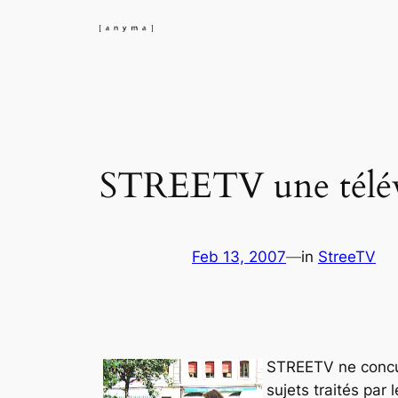
Skip
to
content
STREETV une télévi
Feb 13, 2007
—
in
StreeTV
STREETV ne concurr
sujets traités par 