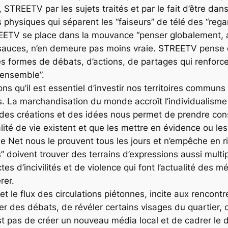
, STREETV par les sujets traités et par le fait d’être dans
s physiques qui séparent les “faiseurs” de télé des “regar
ETV se place dans la mouvance “penser globalement, ag
 sauces, n’en demeure pas moins vraie. STREETV pense 
s formes de débats, d’actions, de partages qui renforcent
e ensemble”.
s qu’il est essentiel d’investir nos territoires communs
s. La marchandisation du monde accroît l’individualisme e
des créations et des idées nous permet de prendre con
ité de vie existent et que les mettre en évidence ou les
e Net nous le prouvent tous les jours et n’empêche en r
 doivent trouver des terrains d’expressions aussi multip
tes d’incivilités et de violence qui font l’actualité des m
rer.
le flux des circulations piétonnes, incite aux rencontre
 des débats, de révéler certains visages du quartier, ce
’est pas de créer un nouveau média local et de cadrer le