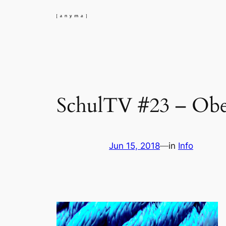
Skip
to
content
SchulTV #23 – Obe
Jun 15, 2018
—
in
Info