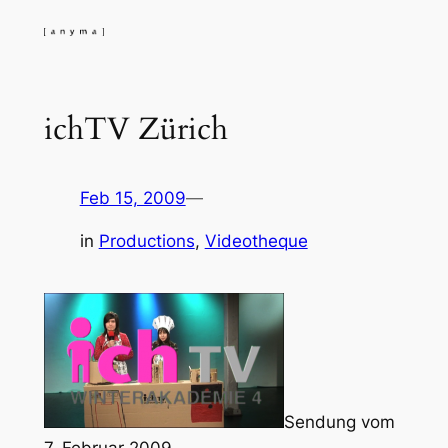
Skip
to
content
ichTV Zürich
Feb 15, 2009
—
in
Productions
, 
Videotheque
Sendung vom
7. Februar 2009