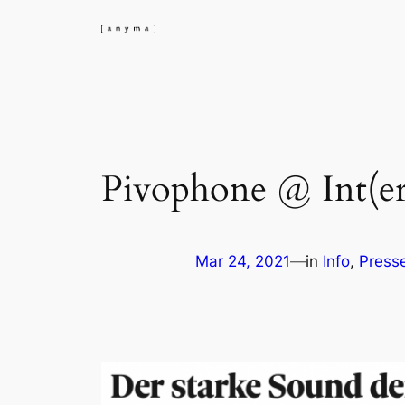
Skip
to
content
Pivophone @ Int(er
Mar 24, 2021
—
in
Info
, 
Press