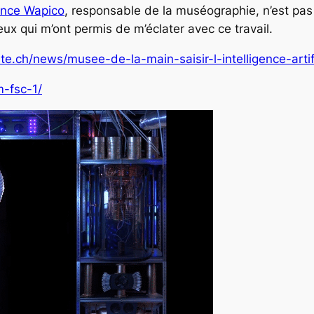
ence Wapico
, responsable de la muséographie, n’est pas 
eux qui m’ont permis de m’éclater avec ce travail.
rte.ch/news/musee-de-la-main-saisir-l-intelligence-arti
-fsc-1/