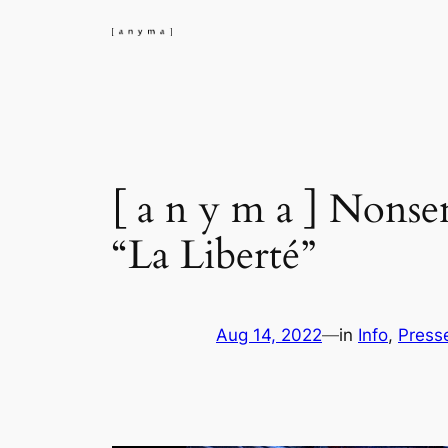
Skip
to
content
[ a n y m a ] Nonse
“La Liberté”
Aug 14, 2022
—
in
Info
, 
Press