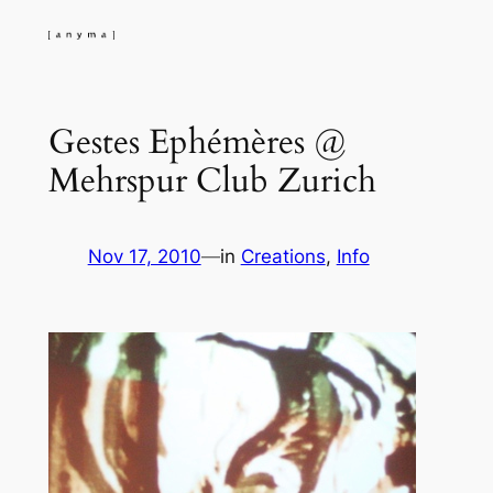
Skip
to
content
Gestes Ephémères @
Mehrspur Club Zurich
Nov 17, 2010
—
in
Creations
, 
Info