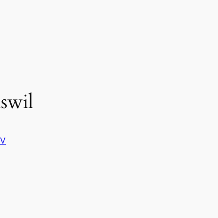
swil
TV