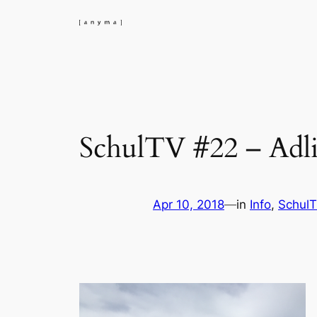
Skip
to
content
SchulTV #22 – Adli
Apr 10, 2018
—
in
Info
, 
Schul